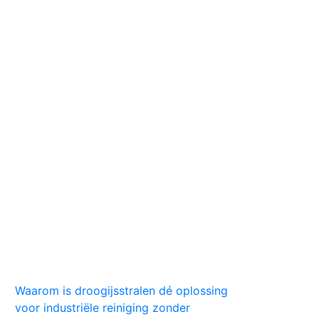
Huis
Auto
Kleding
Vlekken
Tips
Waarom is droogijsstralen dé oplossing
voor industriële reiniging zonder