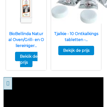
BioBellinda Natur
Tjalkie - 10 Ontkalkings
al Oven/Grill- en O
tabletten -...
liereiniger...
Bekijk de prijs
Bekijk de
prijs
