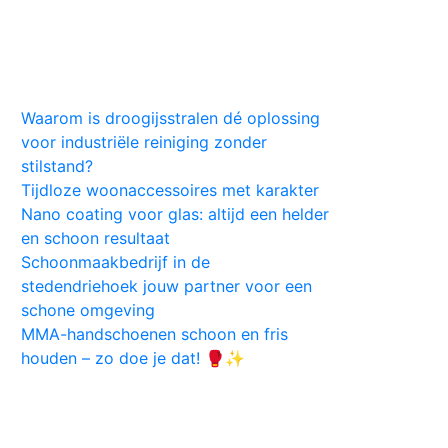
Huis
Auto
Kleding
Vlekken
Tips
Waarom is droogijsstralen dé oplossing
voor industriële reiniging zonder
stilstand?
Tijdloze woonaccessoires met karakter
Nano coating voor glas: altijd een helder
en schoon resultaat
Schoonmaakbedrijf in de
stedendriehoek jouw partner voor een
schone omgeving
MMA-handschoenen schoon en fris
houden – zo doe je dat! 🥊✨