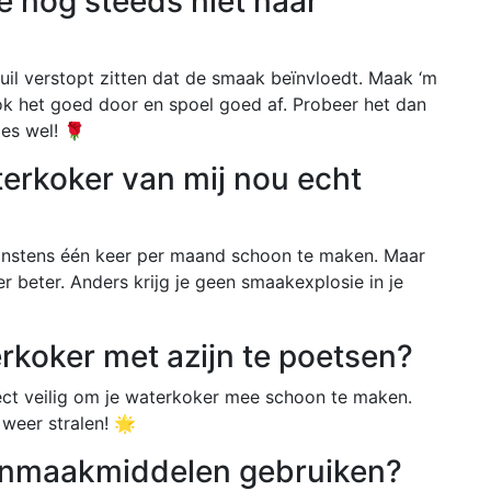
 nog steeds niet naar
il verstopt zitten dat de smaak beïnvloedt. Maak ‘m
ok het goed door en spoel goed af. Probeer het dan
jes wel! 🌹
erkoker van mij nou echt
nstens één keer per maand schoon te maken. Maar
er beter. Anders krijg je geen smaakexplosie in je
erkoker met azijn te poetsen?
fect veilig om je waterkoker mee schoon te maken.
 weer stralen! 🌟
onmaakmiddelen gebruiken?