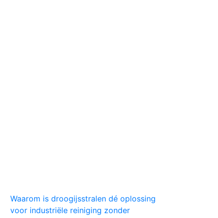
Huis
Auto
Kleding
Vlekken
Tips
Waarom is droogijsstralen dé oplossing
voor industriële reiniging zonder