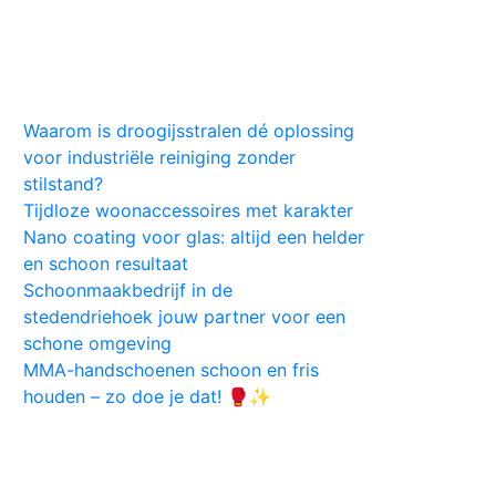
Huis
Auto
Kleding
Vlekken
Tips
Waarom is droogijsstralen dé oplossing
voor industriële reiniging zonder
stilstand?
Tijdloze woonaccessoires met karakter
Nano coating voor glas: altijd een helder
en schoon resultaat
Schoonmaakbedrijf in de
stedendriehoek jouw partner voor een
schone omgeving
MMA-handschoenen schoon en fris
houden – zo doe je dat! 🥊✨