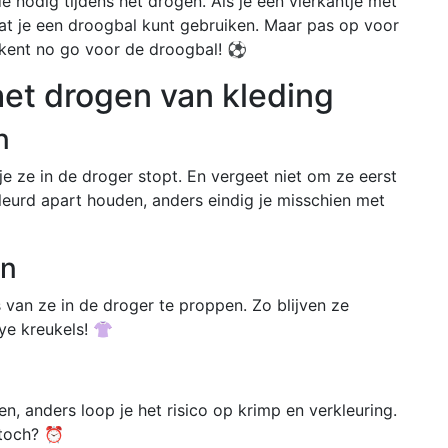
 nodig tijdens het drogen. Als je een vierkantje met
t dat je een droogbal kunt gebruiken. Maar pas op voor
ekent no go voor de droogbal! ⚽
 het drogen van kleding
n
je ze in de droger stopt. En vergeet niet om ze eerst
leurd apart houden, anders eindig je misschien met
en
 van ze in de droger te proppen. Zo blijven ze
bye kreukels! 👚
ten, anders loop je het risico op krimp en verkleuring.
 toch? ⏰