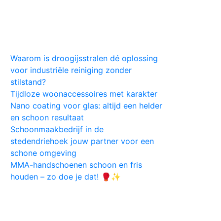
Huis
Auto
Kleding
Vlekken
Tips
Waarom is droogijsstralen dé oplossing
voor industriële reiniging zonder
stilstand?
Tijdloze woonaccessoires met karakter
Nano coating voor glas: altijd een helder
en schoon resultaat
Schoonmaakbedrijf in de
stedendriehoek jouw partner voor een
schone omgeving
MMA-handschoenen schoon en fris
houden – zo doe je dat! 🥊✨