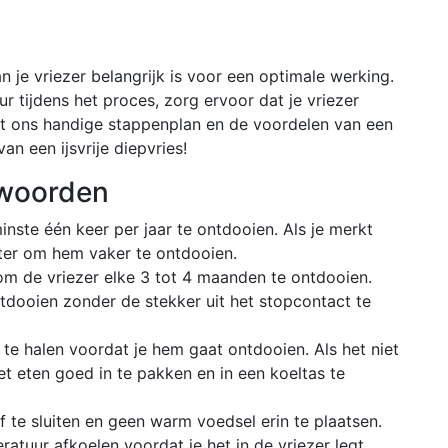
n je vriezer belangrijk is voor een optimale werking.
r tijdens het proces, zorg ervoor dat je vriezer
t ons handige stappenplan en de voordelen van een
an een ijsvrije diepvries!
twoorden
nste één keer per jaar te ontdooien. Als je merkt
beter om hem vaker te ontdooien.
g om de vriezer elke 3 tot 4 maanden te ontdooien.
ntdooien zonder de stekker uit het stopcontact te
r te halen voordat je hem gaat ontdooien. Als het niet
et eten goed in te pakken en in een koeltas te
f te sluiten en geen warm voedsel erin te plaatsen.
atuur afkoelen voordat je het in de vriezer legt.