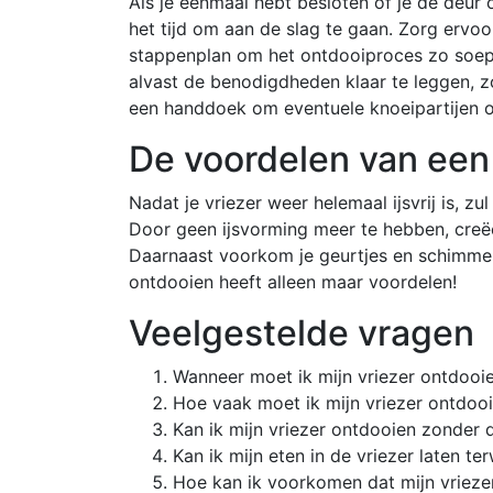
Als je eenmaal hebt besloten of je de deur o
het tijd om aan de slag te gaan. Zorg ervoor
stappenplan om het ontdooiproces zo soepe
alvast de benodigdheden klaar te leggen, 
een handdoek om eventuele knoeipartijen o
De voordelen van een
Nadat je vriezer weer helemaal ijsvrij is, zul
Door geen ijsvorming meer te hebben, creëe
Daarnaast voorkom je geurtjes en schimmelv
ontdooien heeft alleen maar voordelen!
Veelgestelde vragen
Wanneer moet ik mijn vriezer ontdooi
Hoe vaak moet ik mijn vriezer ontdooi
Kan ik mijn vriezer ontdooien zonder d
Kan ik mijn eten in de vriezer laten ter
Hoe kan ik voorkomen dat mijn vriezer