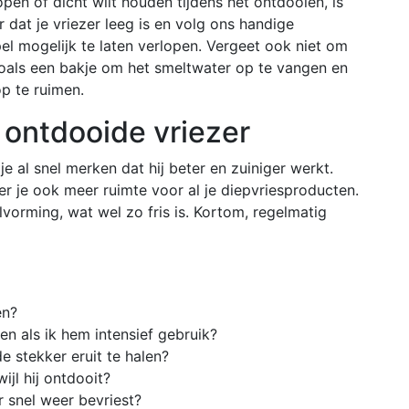
pen of dicht wilt houden tijdens het ontdooien, is
 dat je vriezer leeg is en volg ons handige
l mogelijk te laten verlopen. Vergeet ook niet om
zoals een bakje om het smeltwater op te vangen en
p te ruimen.
 ontdooide vriezer
 je al snel merken dat hij beter en zuiniger werkt.
r je ook meer ruimte voor al je diepvriesproducten.
orming, wat wel zo fris is. Kortom, regelmatig
en?
en als ik hem intensief gebruik?
e stekker eruit te halen?
wijl hij ontdooit?
 snel weer bevriest?