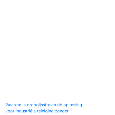
Huis
Auto
Kleding
Vlekken
Tips
Waarom is droogijsstralen dé oplossing
voor industriële reiniging zonder