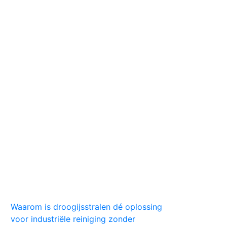
Huis
Auto
Kleding
Vlekken
Tips
Waarom is droogijsstralen dé oplossing
voor industriële reiniging zonder