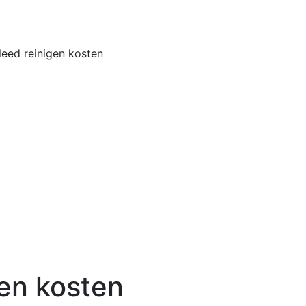
Home
Buiten
leed reinigen kosten
gen kosten