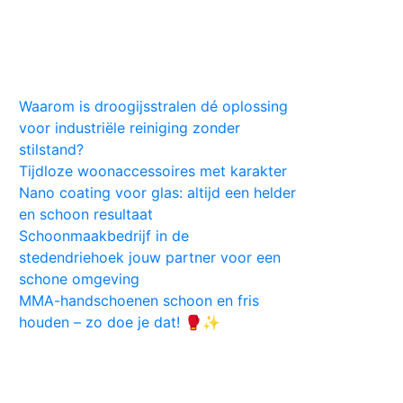
Huis
Auto
Kleding
Vlekken
Tips
Waarom is droogijsstralen dé oplossing
voor industriële reiniging zonder
stilstand?
Tijdloze woonaccessoires met karakter
Nano coating voor glas: altijd een helder
en schoon resultaat
Schoonmaakbedrijf in de
stedendriehoek jouw partner voor een
schone omgeving
MMA-handschoenen schoon en fris
houden – zo doe je dat! 🥊✨