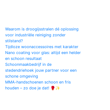
Huis
Auto
Kleding
Vlekken
Tips
Waarom is droogijsstralen dé oplossing
voor industriële reiniging zonder
stilstand?
Tijdloze woonaccessoires met karakter
Nano coating voor glas: altijd een helder
en schoon resultaat
Schoonmaakbedrijf in de
stedendriehoek jouw partner voor een
schone omgeving
MMA-handschoenen schoon en fris
houden – zo doe je dat! 🥊✨