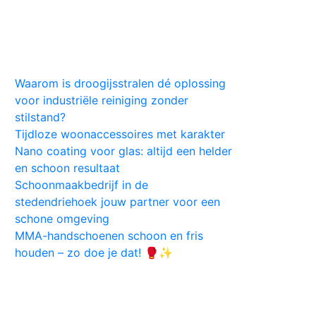
Huis
Auto
Kleding
Vlekken
Tips
Waarom is droogijsstralen dé oplossing
voor industriële reiniging zonder
stilstand?
Tijdloze woonaccessoires met karakter
Nano coating voor glas: altijd een helder
en schoon resultaat
Schoonmaakbedrijf in de
stedendriehoek jouw partner voor een
schone omgeving
MMA-handschoenen schoon en fris
houden – zo doe je dat! 🥊✨