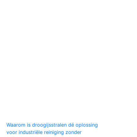
Huis
Auto
Kleding
Vlekken
Tips
Waarom is droogijsstralen dé oplossing
voor industriële reiniging zonder