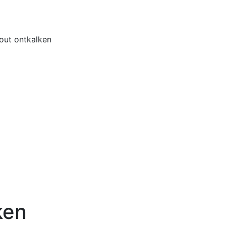
Home
Buiten
bout ontkalken
ken