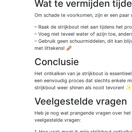
Wat te vermijden tijd
Om schade te voorkomen, zijn er een paar d
– Raak de strijkbout niet aan tijdens het proc
– Voeg niet teveel water of azijn toe, ander
– Gebruik geen schuurmiddelen, dit kan bli
met littekens! 🩹
Conclusie
Het ontkalken van je strijkbout is essentiee
een eenvoudig proces dat slechts enkele mi
strijkbout weer shinen als nooit tevoren! ✨
Veelgestelde vragen
Heb je nog wat prangende vragen over het on
veelgestelde vragen:
1. Hoe vaak moet ik mijn strijkbout ontkalk