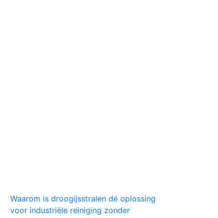
Huis
Auto
Kleding
Vlekken
Tips
Waarom is droogijsstralen dé oplossing
voor industriële reiniging zonder