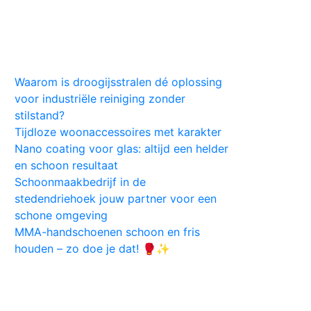
Huis
Auto
Kleding
Vlekken
Tips
Waarom is droogijsstralen dé oplossing
voor industriële reiniging zonder
stilstand?
Tijdloze woonaccessoires met karakter
Nano coating voor glas: altijd een helder
en schoon resultaat
Schoonmaakbedrijf in de
stedendriehoek jouw partner voor een
schone omgeving
MMA-handschoenen schoon en fris
houden – zo doe je dat! 🥊✨