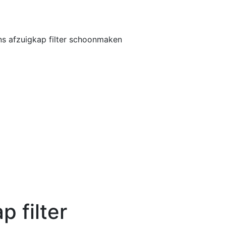
Home
Buiten
s afzuigkap filter schoonmaken
 filter