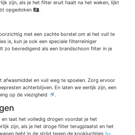
jk zijn, als je het filter eruit haalt na het weken, lijkt
bt opgedoken 🏴‍☠️.
voorzichtig met een zachte borstel om al het vuil te
es is, kun je ook een speciale filterreiniger
elt zo bevredigend als een brandschoon filter in je
et afwasmiddel en vuil weg te spoelen. Zorg ervoor
eepresten achterblijven. En laten we eerlijk zijn, een
ning op de viezigheid 🚿.
ogen
f en laat het volledig drogen voordat je het
ijk zijn, als je het droge filter terugplaatst en het
 wapen hebt in de strijd tegen de kookluchtjes 🌬️.