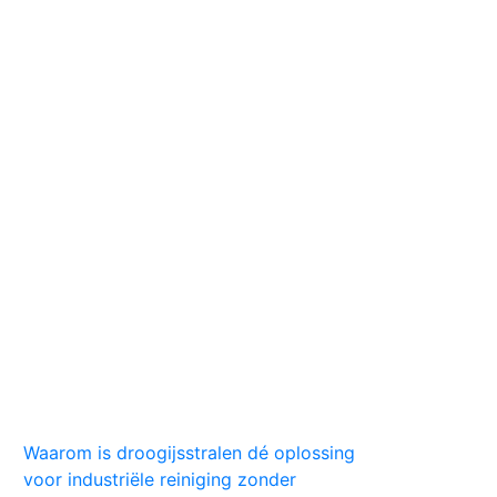
Huis
Auto
Kleding
Vlekken
Tips
Waarom is droogijsstralen dé oplossing
voor industriële reiniging zonder