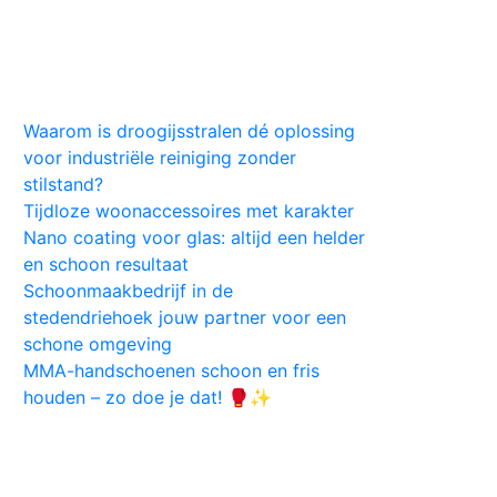
Huis
Auto
Kleding
Vlekken
Tips
Waarom is droogijsstralen dé oplossing
voor industriële reiniging zonder
stilstand?
Tijdloze woonaccessoires met karakter
Nano coating voor glas: altijd een helder
en schoon resultaat
Schoonmaakbedrijf in de
stedendriehoek jouw partner voor een
schone omgeving
MMA-handschoenen schoon en fris
houden – zo doe je dat! 🥊✨