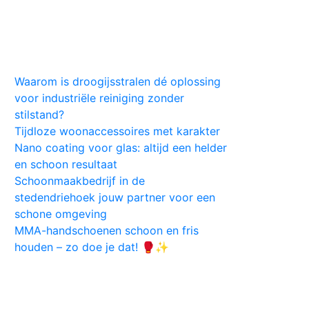
Huis
Auto
Kleding
Vlekken
Tips
Waarom is droogijsstralen dé oplossing
voor industriële reiniging zonder
stilstand?
Tijdloze woonaccessoires met karakter
Nano coating voor glas: altijd een helder
en schoon resultaat
Schoonmaakbedrijf in de
stedendriehoek jouw partner voor een
schone omgeving
MMA-handschoenen schoon en fris
houden – zo doe je dat! 🥊✨