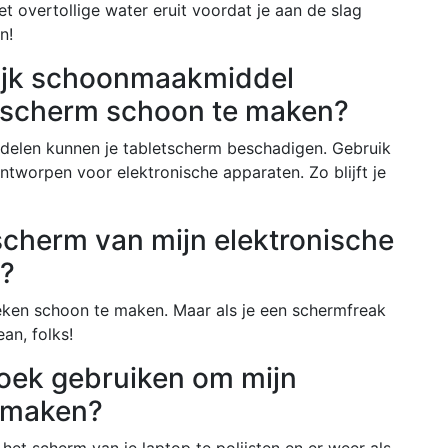
et overtollige water eruit voordat je aan de slag
n!
lijk schoonmaakmiddel
etscherm schoon te maken?
delen kunnen je tabletscherm beschadigen. Gebruik
ontworpen voor elektronische apparaten. Zo blijft je
scherm van mijn elektronische
?
eken schoon te maken. Maar als je een schermfreak
an, folks!
doek gebruiken om mijn
 maken?
et scherm van je laptop te polijsten en er weer als