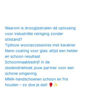
Huis
Auto
Kleding
Vlekken
Tips
Waarom is droogijsstralen dé oplossing
voor industriële reiniging zonder
stilstand?
Tijdloze woonaccessoires met karakter
Nano coating voor glas: altijd een helder
en schoon resultaat
Schoonmaakbedrijf in de
stedendriehoek jouw partner voor een
schone omgeving
MMA-handschoenen schoon en fris
houden – zo doe je dat! 🥊✨