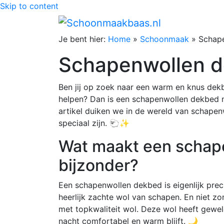
Skip to content
Je bent hier:
Home
»
Schoonmaak
»
Schap
Schapenwollen 
Ben jij op zoek naar een warm en knus dek
helpen? Dan is een schapenwollen dekbed mi
artikel duiken we in de wereld van schap
speciaal zijn. 🐑✨
Wat maakt een schap
bijzonder?
Een schapenwollen dekbed is eigenlijk prec
heerlijk zachte wol van schapen. En niet z
met topkwaliteit wol. Deze wol heeft gewel
nacht comfortabel en warm blijft. 🌙