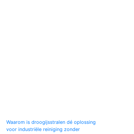
Huis
Auto
Kleding
Vlekken
Tips
Waarom is droogijsstralen dé oplossing
voor industriële reiniging zonder