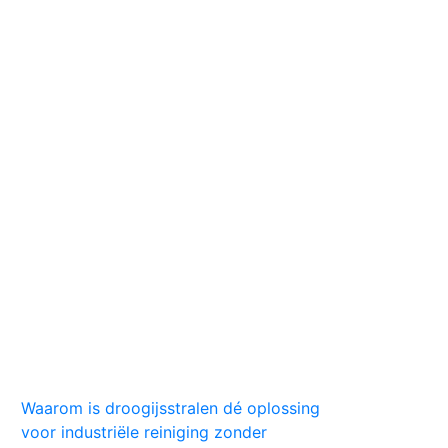
Huis
Auto
Kleding
Vlekken
Tips
Waarom is droogijsstralen dé oplossing
voor industriële reiniging zonder