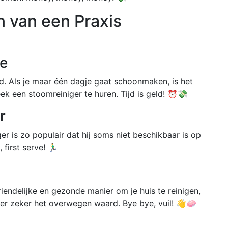
n van een Praxis
de
d. Als je maar één dagje gaat schoonmaken, is het
ek een stoomreiniger te huren. Tijd is geld! ⏰💸
r
er is zo populair dat hij soms niet beschikbaar is op
irst serve! 🏃‍♂️
riendelijke en gezonde manier om je huis te reinigen,
ger zeker het overwegen waard. Bye bye, vuil! 👋🧼