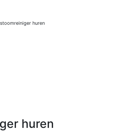
Home
Buiten
 stoomreiniger huren
iger huren