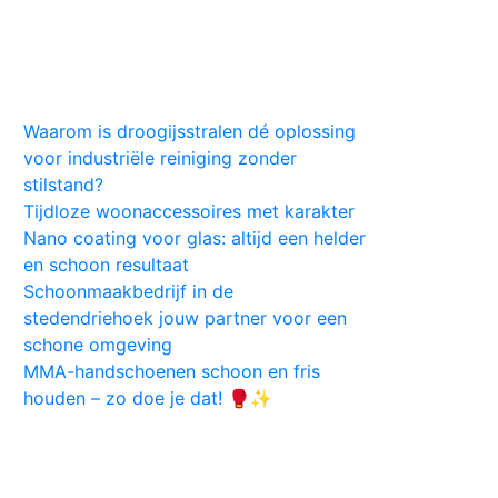
Huis
Auto
Kleding
Vlekken
Tips
Waarom is droogijsstralen dé oplossing
voor industriële reiniging zonder
stilstand?
Tijdloze woonaccessoires met karakter
Nano coating voor glas: altijd een helder
en schoon resultaat
Schoonmaakbedrijf in de
stedendriehoek jouw partner voor een
schone omgeving
MMA-handschoenen schoon en fris
houden – zo doe je dat! 🥊✨