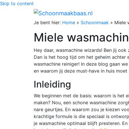
Skip to content
Je bent hier:
Home
»
Schoonmaak
»
Miele 
Miele wasmachine
Hey daar, wasmachine wizards! Ben jij ook zo
Dan is het hoog tijd om het geheim achter 
wasmachine reiniger! In deze blog gaan we 
en waarom jij deze must-have in huis moet h
Inleiding
We beginnen met de basis: waarom is het e
maken? Nou, een schone wasmachine zorgt er
nare geurtjes. En waarom zou je kiezen vo
krachtige formule is die speciaal is ontwor
je wasmachine optimaal blijft presteren. E