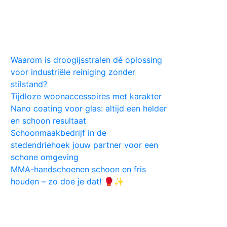
Huis
Auto
Kleding
Vlekken
Tips
Waarom is droogijsstralen dé oplossing
voor industriële reiniging zonder
stilstand?
Tijdloze woonaccessoires met karakter
Nano coating voor glas: altijd een helder
en schoon resultaat
Schoonmaakbedrijf in de
stedendriehoek jouw partner voor een
schone omgeving
MMA-handschoenen schoon en fris
houden – zo doe je dat! 🥊✨