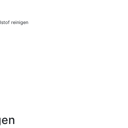
Home
Buiten
stof reinigen
gen