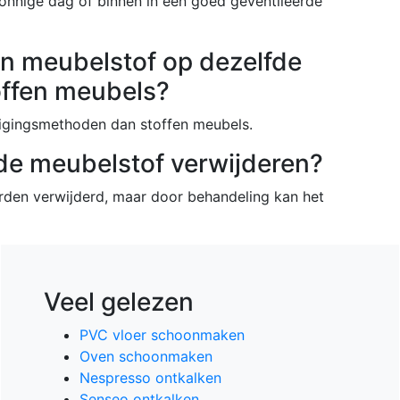
onnige dag of binnen in een goed geventileerde
en meubelstof op dezelfde
toffen meubels?
nigingsmethoden dan stoffen meubels.
 de meubelstof verwijderen?
orden verwijderd, maar door behandeling kan het
Veel gelezen
PVC vloer schoonmaken
Oven schoonmaken
Nespresso ontkalken
Senseo ontkalken