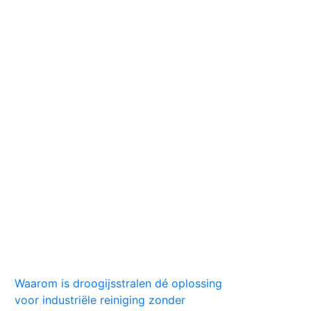
Huis
Auto
Kleding
Vlekken
Tips
Waarom is droogijsstralen dé oplossing
voor industriële reiniging zonder