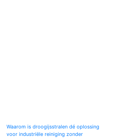
Huis
Auto
Kleding
Vlekken
Tips
Waarom is droogijsstralen dé oplossing
voor industriële reiniging zonder