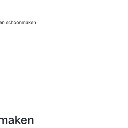
Home
Buiten
len schoonmaken
nmaken