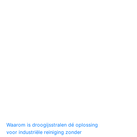
Huis
Auto
Kleding
Vlekken
Tips
Waarom is droogijsstralen dé oplossing
voor industriële reiniging zonder