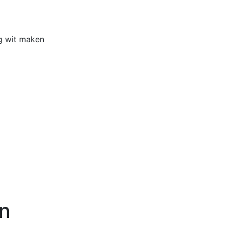
Home
Buiten
g wit maken
en