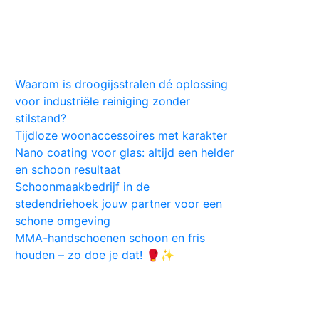
Huis
Auto
Kleding
Vlekken
Tips
Waarom is droogijsstralen dé oplossing
voor industriële reiniging zonder
stilstand?
Tijdloze woonaccessoires met karakter
Nano coating voor glas: altijd een helder
en schoon resultaat
Schoonmaakbedrijf in de
stedendriehoek jouw partner voor een
schone omgeving
MMA-handschoenen schoon en fris
houden – zo doe je dat! 🥊✨