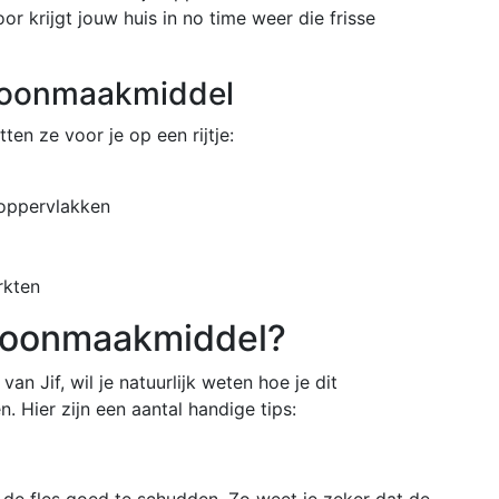
r krijgt jouw huis in no time weer die frisse
choonmaakmiddel
en ze voor je op een rijtje:
 oppervlakken
rkten
choonmaakmiddel?
an Jif, wil je natuurlijk weten hoe je dit
 Hier zijn een aantal handige tips:
om de fles goed te schudden. Zo weet je zeker dat de