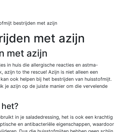
Home
Buiten
ofmijt bestrijden met azijn
rijden met azijn
n met azijn
jes in huis die allergische reacties en astma-
azijn to the rescue! Azijn is niet alleen een
kan ook helpen bij het bestrijden van huisstofmijt.
k je azijn op de juiste manier om die vervelende
 het?
ebruikt in je saladedressing, het is ook een krachtig
septische en antibacteriële eigenschappen, waardoor
ijderen. Dus die huisstofmijten hebben geen schijn