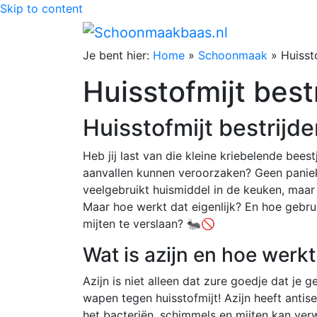
Skip to content
Je bent hier:
Home
»
Schoonmaak
»
Huisst
Huisstofmijt best
Huisstofmijt bestrijde
Heb jij last van die kleine kriebelende beest
aanvallen kunnen veroorzaken? Geen paniek, 
veelgebruikt huismiddel in de keuken, maar 
Maar hoe werkt dat eigenlijk? En hoe gebrui
mijten te verslaan? 🐜🚫
Wat is azijn en hoe werkt
Azijn is niet alleen dat zure goedje dat je g
wapen tegen huisstofmijt! Azijn heeft anti
het bacteriën, schimmels en mijten kan verw