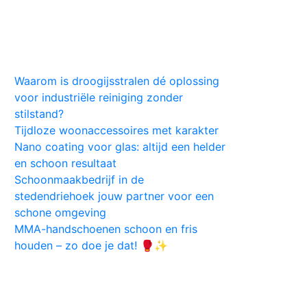
Huis
Auto
Kleding
Vlekken
Tips
Waarom is droogijsstralen dé oplossing
voor industriële reiniging zonder
stilstand?
Tijdloze woonaccessoires met karakter
Nano coating voor glas: altijd een helder
en schoon resultaat
Schoonmaakbedrijf in de
stedendriehoek jouw partner voor een
schone omgeving
MMA-handschoenen schoon en fris
houden – zo doe je dat! 🥊✨