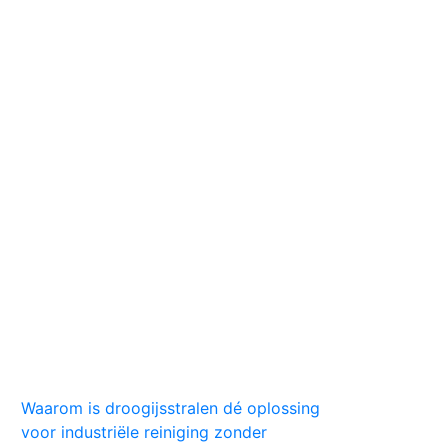
Huis
Auto
Kleding
Vlekken
Tips
Waarom is droogijsstralen dé oplossing
voor industriële reiniging zonder