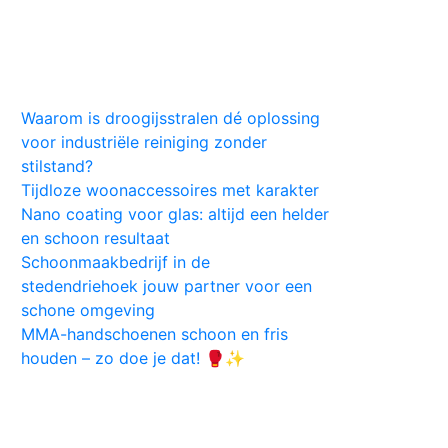
Huis
Auto
Kleding
Vlekken
Tips
Waarom is droogijsstralen dé oplossing
voor industriële reiniging zonder
stilstand?
Tijdloze woonaccessoires met karakter
Nano coating voor glas: altijd een helder
en schoon resultaat
Schoonmaakbedrijf in de
stedendriehoek jouw partner voor een
schone omgeving
MMA-handschoenen schoon en fris
houden – zo doe je dat! 🥊✨