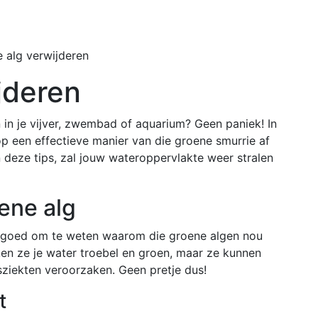
Home
Buiten
 alg verwijderen
jderen
n in je vijver, zwembad of aquarium? Geen paniek! In
e op een effectieve manier van die groene smurrie af
 deze tips, zal jouw wateroppervlakte weer stralen
ene alg
t goed om te weten waarom die groene algen nou
aken ze je water troebel en groen, maar ze kunnen
sziekten veroorzaken. Geen pretje dus!
t