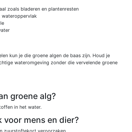
aal zoals bladeren en plantenresten
t wateroppervlak
le
water
en kun je die groene algen de baas zijn. Houd je
rachtige wateromgeving zonder die vervelende groene
van groene alg?
offen in het water.
jk voor mens en dier?
en zuurstoftekort veroorzaken.