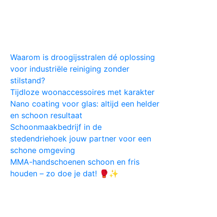
Huis
Auto
Kleding
Vlekken
Tips
Waarom is droogijsstralen dé oplossing
voor industriële reiniging zonder
stilstand?
Tijdloze woonaccessoires met karakter
Nano coating voor glas: altijd een helder
en schoon resultaat
Schoonmaakbedrijf in de
stedendriehoek jouw partner voor een
schone omgeving
MMA-handschoenen schoon en fris
houden – zo doe je dat! 🥊✨