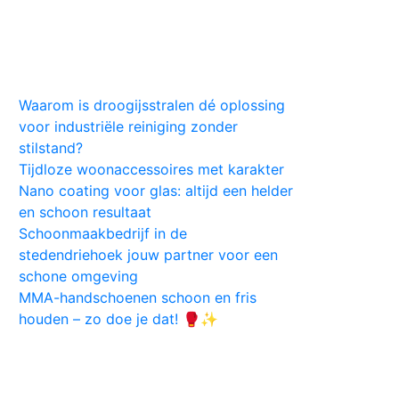
Huis
Auto
Kleding
Vlekken
Tips
Waarom is droogijsstralen dé oplossing
voor industriële reiniging zonder
stilstand?
Tijdloze woonaccessoires met karakter
Nano coating voor glas: altijd een helder
en schoon resultaat
Schoonmaakbedrijf in de
stedendriehoek jouw partner voor een
schone omgeving
MMA-handschoenen schoon en fris
houden – zo doe je dat! 🥊✨