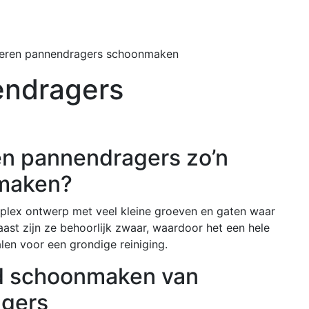
Home
Buiten
zeren pannendragers schoonmaken
endragers
en pannendragers zo’n
 maken?
plex ontwerp met veel kleine groeven en gaten waar
st zijn ze behoorlijk zwaar, waardoor het een hele
alen voor een grondige reiniging.
nd schoonmaken van
agers