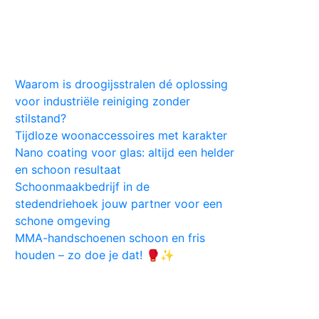
Huis
Auto
Kleding
Vlekken
Tips
Waarom is droogijsstralen dé oplossing
voor industriële reiniging zonder
stilstand?
Tijdloze woonaccessoires met karakter
Nano coating voor glas: altijd een helder
en schoon resultaat
Schoonmaakbedrijf in de
stedendriehoek jouw partner voor een
schone omgeving
MMA-handschoenen schoon en fris
houden – zo doe je dat! 🥊✨