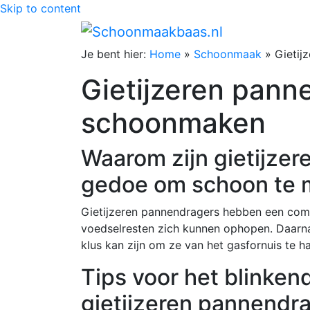
Skip to content
Je bent hier:
Home
»
Schoonmaak
»
Gietij
Gietijzeren pann
schoonmaken
Waarom zijn gietijzer
gedoe om schoon te
Gietijzeren pannendragers hebben een com
voedselresten zich kunnen ophopen. Daarnaa
klus kan zijn om ze van het gasfornuis te h
Tips voor het blinke
gietijzeren pannendr