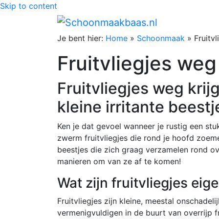
Skip to content
Je bent hier:
Home
»
Schoonmaak
»
Fruitv
Fruitvliegjes weg
Fruitvliegjes weg krij
kleine irritante beestj
Ken je dat gevoel wanneer je rustig een stu
zwerm fruitvliegjes die rond je hoofd zoemen
beestjes die zich graag verzamelen rond ove
manieren om van ze af te komen!
Wat zijn fruitvliegjes eige
Fruitvliegjes zijn kleine, meestal onschadel
vermenigvuldigen in de buurt van overrijp fr