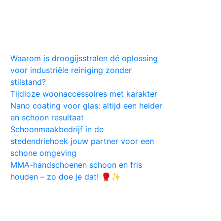
Huis
Auto
Kleding
Vlekken
Tips
Waarom is droogijsstralen dé oplossing
voor industriële reiniging zonder
stilstand?
Tijdloze woonaccessoires met karakter
Nano coating voor glas: altijd een helder
en schoon resultaat
Schoonmaakbedrijf in de
stedendriehoek jouw partner voor een
schone omgeving
MMA-handschoenen schoon en fris
houden – zo doe je dat! 🥊✨