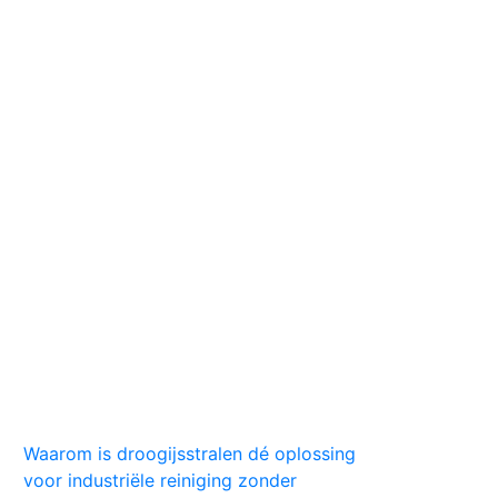
Huis
Auto
Kleding
Vlekken
Tips
Waarom is droogijsstralen dé oplossing
voor industriële reiniging zonder