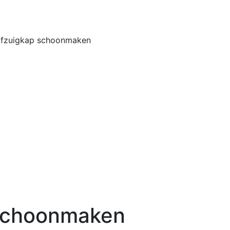
Home
Buiten
 afzuigkap schoonmaken
 schoonmaken