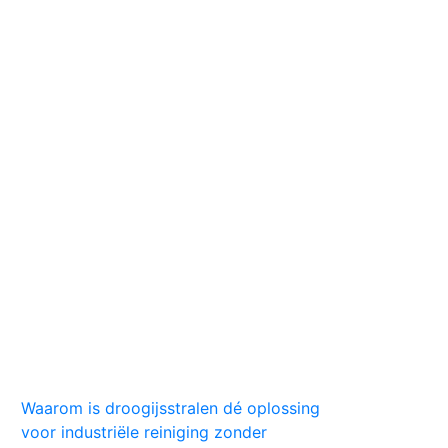
Huis
Auto
Kleding
Vlekken
Tips
Waarom is droogijsstralen dé oplossing
voor industriële reiniging zonder