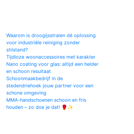
Huis
Auto
Kleding
Vlekken
Tips
Waarom is droogijsstralen dé oplossing
voor industriële reiniging zonder
stilstand?
Tijdloze woonaccessoires met karakter
Nano coating voor glas: altijd een helder
en schoon resultaat
Schoonmaakbedrijf in de
stedendriehoek jouw partner voor een
schone omgeving
MMA-handschoenen schoon en fris
houden – zo doe je dat! 🥊✨