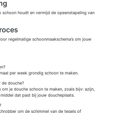
ing
ik schoon houdt en vermijd de opeenstapeling van
roces
door regelmatige schoonmaakschema’s om jouw
en?
maal per week grondig schoon te maken.
r de douche?
 om je douche schoon te maken, zoals bijv: azijn,
 middel dat past bij jouw doucheplaats.
?
chrobber om de schimmel van de tegels of