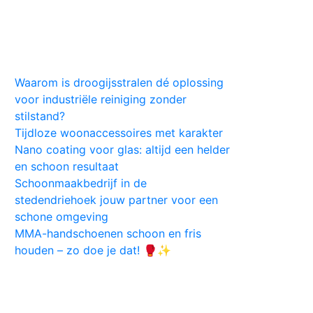
Huis
Auto
Kleding
Vlekken
Tips
Waarom is droogijsstralen dé oplossing
voor industriële reiniging zonder
stilstand?
Tijdloze woonaccessoires met karakter
Nano coating voor glas: altijd een helder
en schoon resultaat
Schoonmaakbedrijf in de
stedendriehoek jouw partner voor een
schone omgeving
MMA-handschoenen schoon en fris
houden – zo doe je dat! 🥊✨