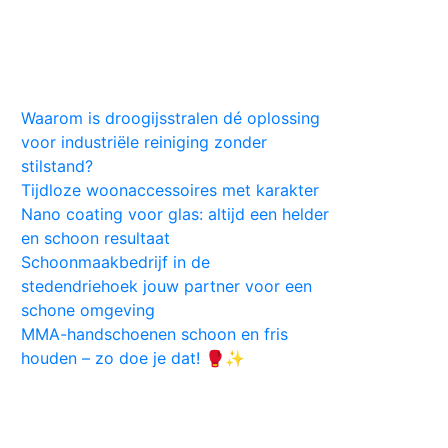
Huis
Auto
Kleding
Vlekken
Tips
Waarom is droogijsstralen dé oplossing
voor industriële reiniging zonder
stilstand?
Tijdloze woonaccessoires met karakter
Nano coating voor glas: altijd een helder
en schoon resultaat
Schoonmaakbedrijf in de
stedendriehoek jouw partner voor een
schone omgeving
MMA-handschoenen schoon en fris
houden – zo doe je dat! 🥊✨