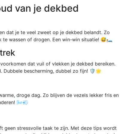
oud van je dekbed
n dat je te veel zweet op je dekbed belandt. Zo
aak te wassen of drogen. Een win-win situatie! 😅🛏️
trek
voorkomen dat vuil of vlekken je dekbed bereiken.
d. Dubbele bescherming, dubbel zo fijn! 🛡️🌟
rme, droge dag. Zo blijven de vezels lekker fris en
nderen! 🌬️💨
 geen stressvolle taak te zijn. Met deze tips wordt