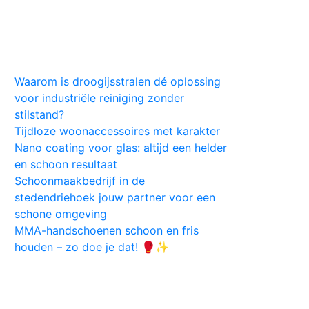
Huis
Auto
Kleding
Vlekken
Tips
Waarom is droogijsstralen dé oplossing
voor industriële reiniging zonder
stilstand?
Tijdloze woonaccessoires met karakter
Nano coating voor glas: altijd een helder
en schoon resultaat
Schoonmaakbedrijf in de
stedendriehoek jouw partner voor een
schone omgeving
MMA-handschoenen schoon en fris
houden – zo doe je dat! 🥊✨