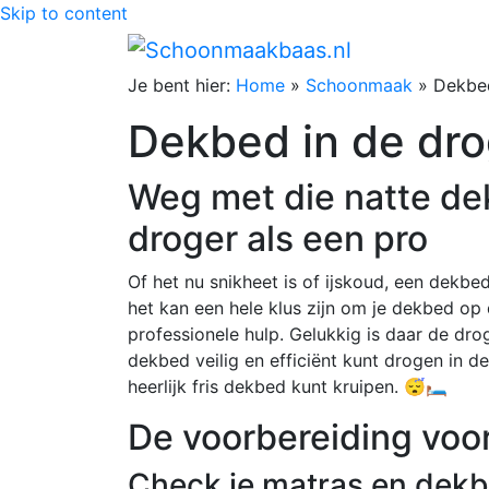
Skip to content
Je bent hier:
Home
»
Schoonmaak
»
Dekbed
Dekbed in de dro
Weg met die natte de
droger als een pro
Of het nu snikheet is of ijskoud, een dekb
het kan een hele klus zijn om je dekbed op 
professionele hulp. Gelukkig is daar de drog
dekbed veilig en efficiënt kunt drogen in d
heerlijk fris dekbed kunt kruipen. 😴🛏️
De voorbereiding voo
Check je matras en dek