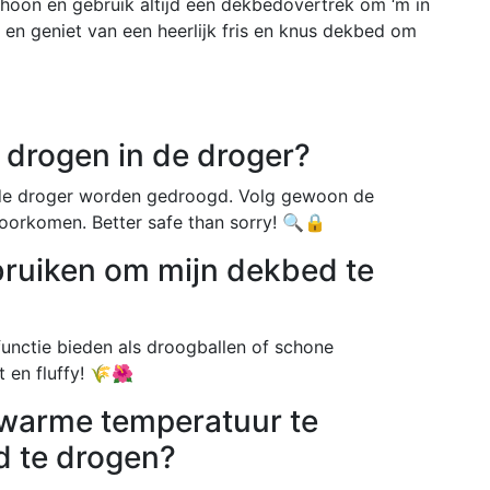
choon en gebruik altijd een dekbedovertrek om ‘m in
n en geniet van een heerlijk fris en knus dekbed om
d drogen in de droger?
 de droger worden gedroogd. Volg gewoon de
voorkomen. Better safe than sorry! 🔍🔒
bruiken om mijn dekbed te
functie bieden als droogballen of schone
t en fluffy! 🌾🌺
e warme temperatuur te
d te drogen?