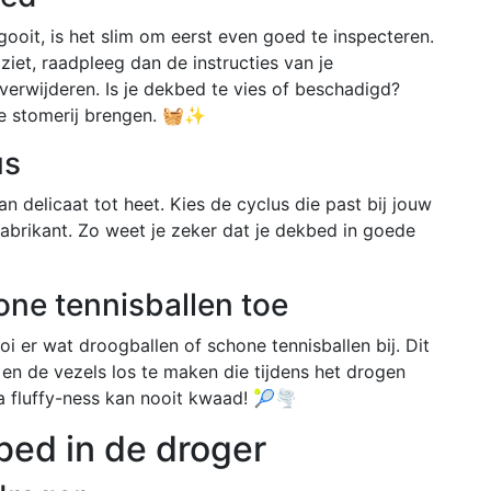
gooit, is het slim om eerst even goed te inspecteren.
 ziet, raadpleeg dan de instructies van je
verwijderen. Is je dekbed te vies of beschadigd?
de stomerij brengen. 🧺✨
us
n delicaat tot heet. Kies de cyclus die past bij jouw
fabrikant. Zo weet je zeker dat je dekbed in goede
one tennisballen toe
oi er wat droogballen of schone tennisballen bij. Dit
 en de vezels los te maken die tijdens het drogen
ra fluffy-ness kan nooit kwaad! 🎾🌪️
bed in de droger