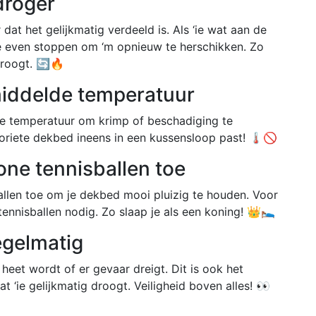
droger
dat het gelijkmatig verdeeld is. Als ‘ie wat aan de
ge even stoppen om ‘m opnieuw te herschikken. Zo
droogt. 🔄🔥
middelde temperatuur
e temperatuur om krimp of beschadiging te
avoriete dekbed ineens in een kussensloop past! 🌡️🚫
one tennisballen toe
llen toe om je dekbed mooi pluizig te houden. Voor
ennisballen nodig. Zo slaap je als een koning! 👑🛌
egelmatig
heet wordt of er gevaar dreigt. Dit is ook het
‘ie gelijkmatig droogt. Veiligheid boven alles! 👀