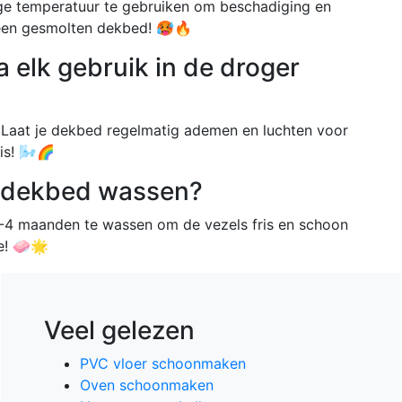
oge temperatuur te gebruiken om beschadiging en
geen gesmolten dekbed! 🥵🔥
a elk gebruik in de droger
t. Laat je dekbed regelmatig ademen en luchten voor
is! 🌬️🌈
n dekbed wassen?
-4 maanden te wassen om de vezels fris en schoon
je! 🧼🌟
Veel gelezen
PVC vloer schoonmaken
Oven schoonmaken