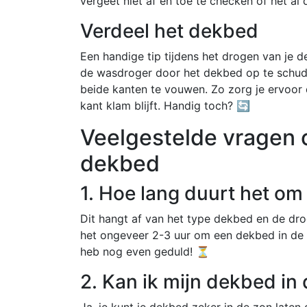
vergeet niet af en toe te checken of het al 
Verdeel het dekbed
Een handige tip tijdens het drogen van je d
de wasdroger door het dekbed op te schud
beide kanten te vouwen. Zo zorg je ervoor 
kant klam blijft. Handig toch? 🔄
Veelgestelde vragen o
dekbed
1. Hoe lang duurt het o
Dit hangt af van het type dekbed en de dr
het ongeveer 2-3 uur om een dekbed in de
heb nog even geduld! ⏳
2. Kan ik mijn dekbed in
Ja, je kunt je dekbed zeker in de zon laten