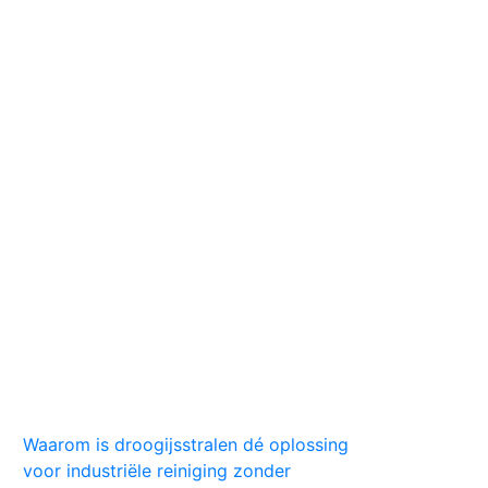
Huis
Auto
Kleding
Vlekken
Tips
Waarom is droogijsstralen dé oplossing
voor industriële reiniging zonder