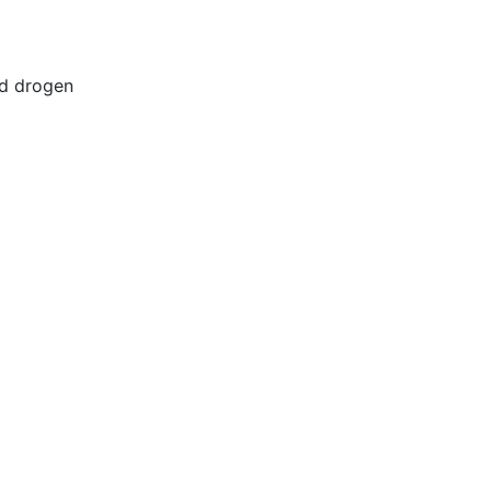
Home
Buiten
d drogen