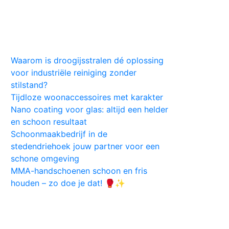
Huis
Auto
Kleding
Vlekken
Tips
Waarom is droogijsstralen dé oplossing
voor industriële reiniging zonder
stilstand?
Tijdloze woonaccessoires met karakter
Nano coating voor glas: altijd een helder
en schoon resultaat
Schoonmaakbedrijf in de
stedendriehoek jouw partner voor een
schone omgeving
MMA-handschoenen schoon en fris
houden – zo doe je dat! 🥊✨