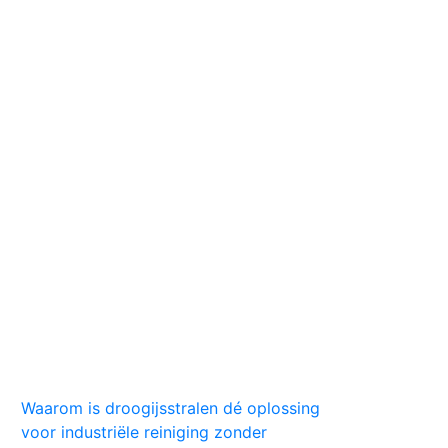
Huis
Auto
Kleding
Vlekken
Tips
Waarom is droogijsstralen dé oplossing
voor industriële reiniging zonder