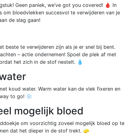
ngstuk! Geen paniek, we’ve got you covered! 🩸 In
s om bloedvlekken succesvol te verwijderen van je
aan de slag gaan!
beste te verwijderen zijn als je er snel bij bent.
wachten – actie ondernemen! Spoel de plek af met
dat het zich in de stof nestelt. 💧
 water
f met koud water. Warm water kan de vlek fixeren en
 way to go! ❄️
eel mogelijk bloed
ddoekje om voorzichtig zoveel mogelijk bloed op te
n dat het dieper in de stof trekt. 🧽