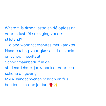
Huis
Auto
Kleding
Vlekken
Tips
Waarom is droogijsstralen dé oplossing
voor industriële reiniging zonder
stilstand?
Tijdloze woonaccessoires met karakter
Nano coating voor glas: altijd een helder
en schoon resultaat
Schoonmaakbedrijf in de
stedendriehoek jouw partner voor een
schone omgeving
MMA-handschoenen schoon en fris
houden – zo doe je dat! 🥊✨