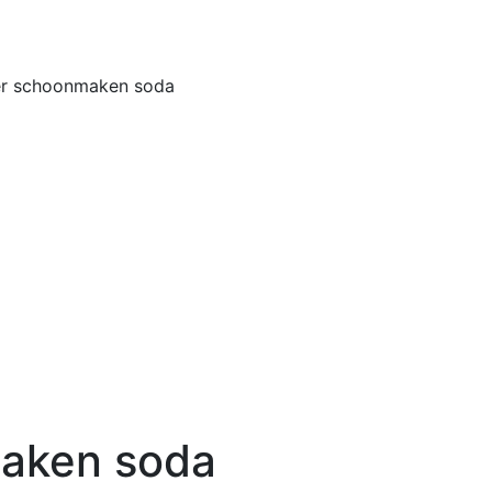
Home
Buiten
er schoonmaken soda
maken soda