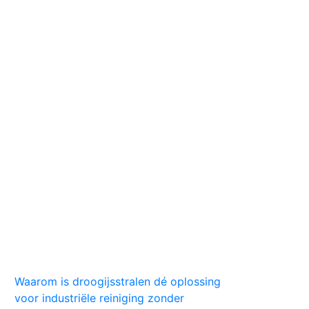
Huis
Auto
Kleding
Vlekken
Tips
Waarom is droogijsstralen dé oplossing
voor industriële reiniging zonder