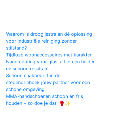
Huis
Auto
Kleding
Vlekken
Tips
Waarom is droogijsstralen dé oplossing
voor industriële reiniging zonder
stilstand?
Tijdloze woonaccessoires met karakter
Nano coating voor glas: altijd een helder
en schoon resultaat
Schoonmaakbedrijf in de
stedendriehoek jouw partner voor een
schone omgeving
MMA-handschoenen schoon en fris
houden – zo doe je dat! 🥊✨