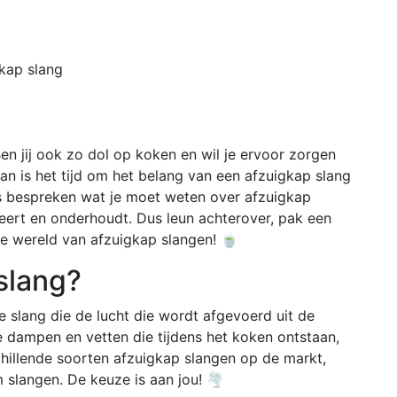
Home
Buiten
kap slang
 Ben jij ook zo dol op koken en wil je ervoor zorgen
Dan is het tijd om het belang van een afzuigkap slang
les bespreken wat je moet weten over afzuigkap
lleert en onderhoudt. Dus leun achterover, pak een
re wereld van afzuigkap slangen! 🍵
slang?
le slang die de lucht die wordt afgevoerd uit de
 dampen en vetten die tijdens het koken ontstaan,
chillende soorten afzuigkap slangen op de markt,
 slangen. De keuze is aan jou! 🌪️