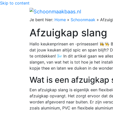
Skip to content
Je bent hier:
Home
»
Schoonmaak
»
Afzuig
Afzuigkap slang
Hallo keukenprinsen en -prinsessen! 👩‍🍳👨‍
dat jouw keuken altijd spic en span blijft? 
te ontdekken! 🌬️ In dit artikel gaan we al
slangen, van wat het is tot hoe je het insta
kopje thee en laten we duiken in de wonde
Wat is een afzuigkap 
Een afzuigkap slang is eigenlijk een flexibe
afzuigkap opvangt. Het zorgt ervoor dat de
worden afgevoerd naar buiten. Er zijn vers
zoals aluminium, PVC en flexibele aluminium