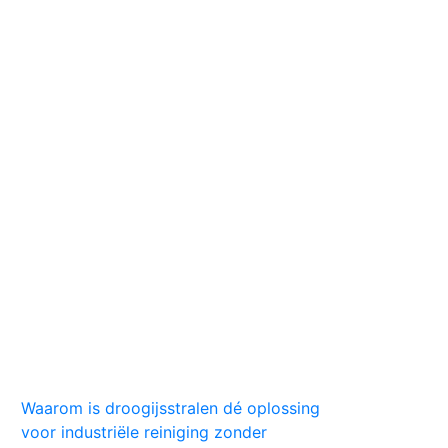
Huis
Auto
Kleding
Vlekken
Tips
Waarom is droogijsstralen dé oplossing
voor industriële reiniging zonder