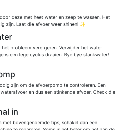
door deze met heet water en zeep te wassen. Het
ig zijn. Laat die afvoer weer shinen! ✨
ater
dit het probleem verergeren. Verwijder het water
gens een lege cyclus draaien. Bye bye stankwater!
pomp
 nodig zijn om de afvoerpomp te controleren. Een
waterafvoer en dus een stinkende afvoer. Check die
al in
en met bovengenoemde tips, schakel dan een
chine te repareren. Soms is het beter om het aan de