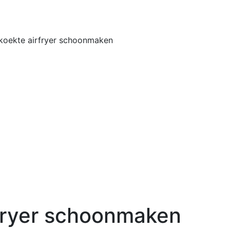
Home
Buiten
oekte airfryer schoonmaken
fryer schoonmaken