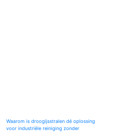
Huis
Auto
Kleding
Vlekken
Tips
Waarom is droogijsstralen dé oplossing
voor industriële reiniging zonder