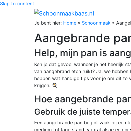
Skip to content
Je bent hier:
Home
»
Schoonmaak
»
Aange
Aangebrande pa
Help, mijn pan is aan
Ken je dat gevoel wanneer je net heerlijk st
van aangebrand eten ruikt? Ja, we hebben 
hebben wat handige tips voor je om dit t
krijgen. 🍳
Hoe aangebrande pa
Gebruik de juiste temper
Een aangebrande pan begint vaak bij een t
medium tot lage stand, vooral als je een ni