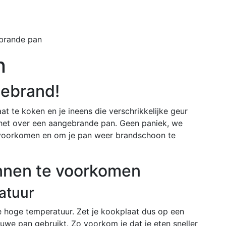
Home
Buiten
brande pan
n
gebrand!
aat te koken en je ineens die verschrikkelijke geur
het over een aangebrande pan. Geen paniek, we
e voorkomen en om je pan weer brandschoon te
nnen te voorkomen
atuur
e hoge temperatuur. Zet je kookplaat dus op een
euwe pan gebruikt. Zo voorkom je dat je eten sneller