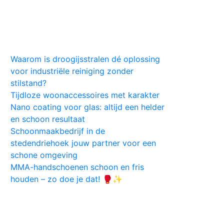
Huis
Auto
Kleding
Vlekken
Tips
Waarom is droogijsstralen dé oplossing
voor industriële reiniging zonder
stilstand?
Tijdloze woonaccessoires met karakter
Nano coating voor glas: altijd een helder
en schoon resultaat
Schoonmaakbedrijf in de
stedendriehoek jouw partner voor een
schone omgeving
MMA-handschoenen schoon en fris
houden – zo doe je dat! 🥊✨