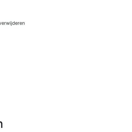
Home
Buiten
 verwijderen
n