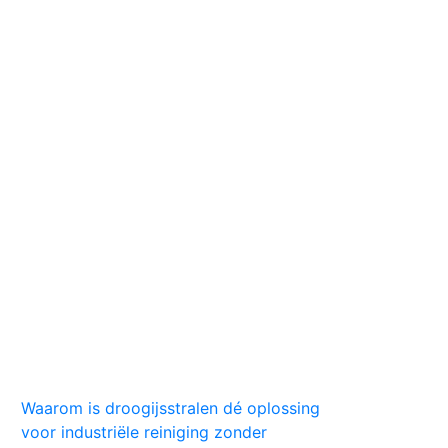
Huis
Auto
Kleding
Vlekken
Tips
Waarom is droogijsstralen dé oplossing
voor industriële reiniging zonder