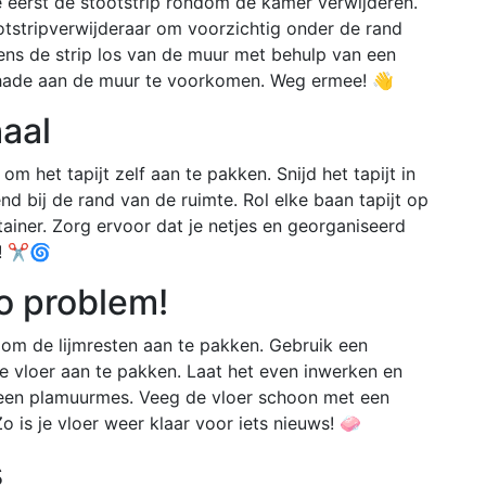
 je eerst de stootstrip rondom de kamer verwijderen.
otstripverwijderaar om voorzichtig onder de rand
gens de strip los van de muur met behulp van een
 schade aan de muur te voorkomen. Weg ermee! 👋
haal
 om het tapijt zelf aan te pakken. Snijd het tapijt in
d bij de rand van de ruimte. Rol elke baan tapijt op
tainer. Zorg ervoor dat je netjes en georganiseerd
n! ✂️🌀
o problem!
jd om de lijmresten aan te pakken. Gebruik een
de vloer aan te pakken. Laat het even inwerken en
 een plamuurmes. Veeg de vloer schoon met een
Zo is je vloer weer klaar voor iets nieuws! 🧼
s