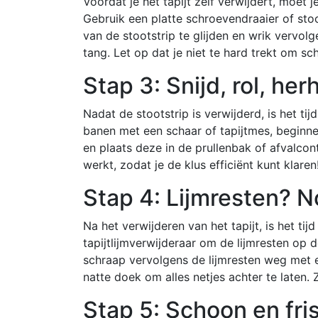
Voordat je het tapijt zelf verwijdert, moet
Gebruik een platte schroevendraaier of sto
van de stootstrip te glijden en wrik vervol
tang. Let op dat je niet te hard trekt om
Stap 3: Snijd, rol, her
Nadat de stootstrip is verwijderd, is het tijd
banen met een schaar of tapijtmes, beginnen
en plaats deze in de prullenbak of afvalcon
werkt, zodat je de klus efficiënt kunt klare
Stap 4: Lijmresten? N
Na het verwijderen van het tapijt, is het ti
tapijtlijmverwijderaar om de lijmresten op 
schraap vervolgens de lijmresten weg met
natte doek om alles netjes achter te laten. 
Stap 5: Schoon en fri